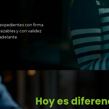
y expedientes con firma
razables y con validez
 adelante.
Hoy es difere