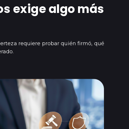
os exige algo más
a
certeza requiere probar quién firmó, qué
erado.